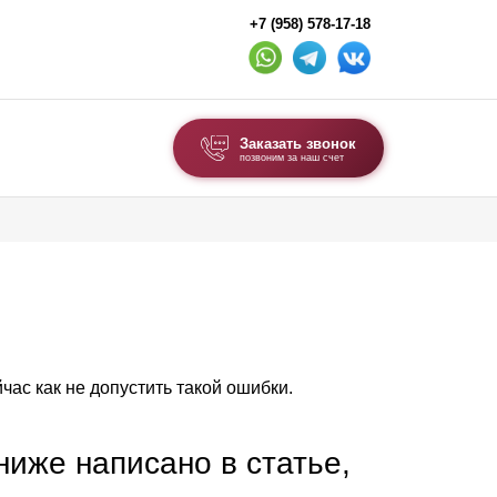
+7 (958) 578-17-18
Заказать звонок
позвоним за наш счет
ВЫБОР ПО ТИПУ
Модульные заборы и ограждения
Комбинированные заборы
Секционные заборы
час как не допустить такой ошибки.
ВОРОТА И КАЛИТКИ
Ворота откатные
 ниже написано в статье,
Ворота распашные
Ворота складные гармошка