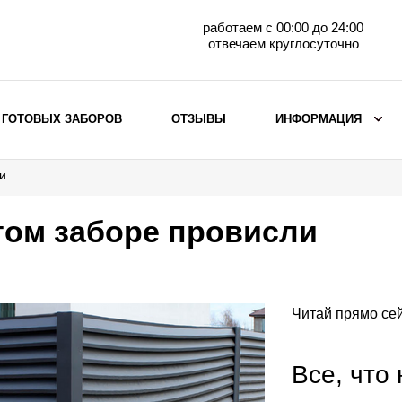
работаем с 00:00 до 24:00
отвечаем круглосуточно
 ГОТОВЫХ ЗАБОРОВ
ОТЗЫВЫ
ИНФОРМАЦИЯ
и
ВЫБОР ПО МАТЕРИАЛУ
Заборы с кирпичными столбами
том заборе провисли
Заборы из евроштакетника
горизонтального
Металлические заборы для дачи
Забор жалюзи с кирпичными столбами
Читай прямо сей
Металлические заборы
Металлические ограждения
Все, что