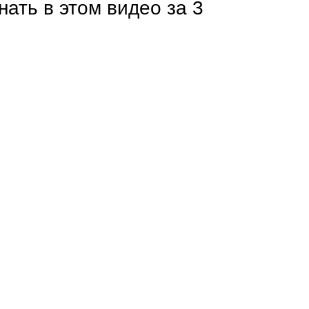
нать в этом видео за 3
Каркасы ворот
Калитки
Входные группы
ВСЕ ДЛЯ ЗАБОРА
Панели для забора