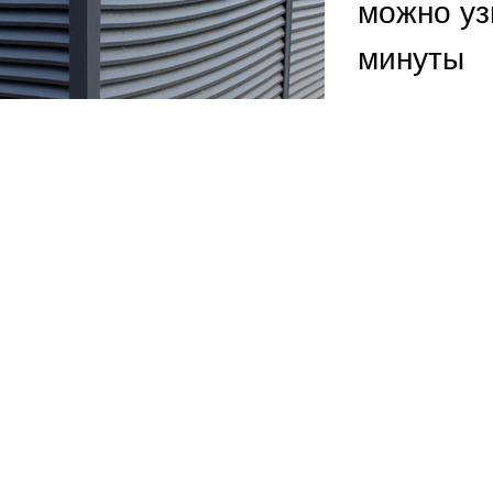
ВЫБОР ПО ХАРАКТЕРИСТИКАМ
можно уз
минуты
Горизонтальные заборы
Высокие заборы
Красивые, дизайнерские заборы
ВЫБОР ПО СПОСОБУ МОНТАЖА
Заборы под ключ
Готовые заборы
Комплекты заборов-лего "сделай сам"
Быстровозводимые заборы