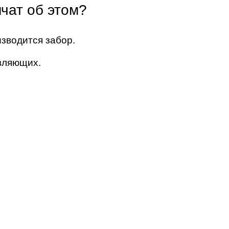
чат об этом?
изводится забор.
вляющих.