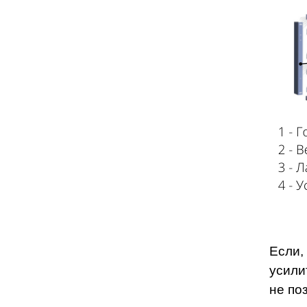
Если,
усили
не по