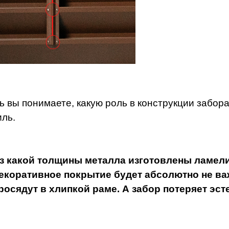
ь вы понимаете, какую роль в конструкции забор
ль.
з какой толщины металла изготовлены ламели
екоративное покрытие будет абсолютно не важ
росядут в хлипкой раме. А забор потеряет эст