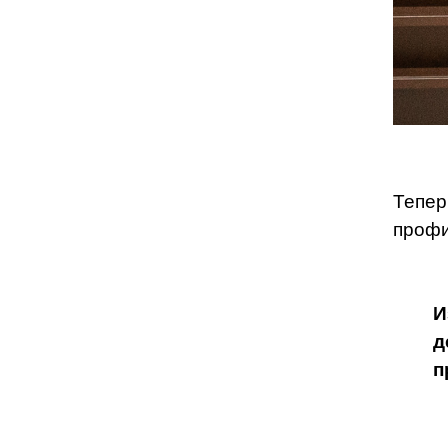
Тепер
профи
И
д
п