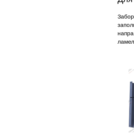
Забор
запол
напра
ламел