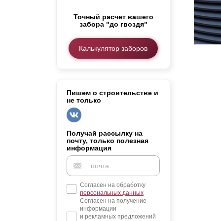
Заборы для дачи
Точный расчет вашего
Элитные заборы для коттеджей
забора "до гвоздя"
Заборы и ограждения для школ
Забор на участок 10 соток
Калькулятор заборов
Заборы и ограждения для дома
Пишем о строительстве и
не только
Получай рассылку на
почту, только полезная
информация
Согласен на обработку
персональных данных
Согласен на получение
информации
и рекламных предложений