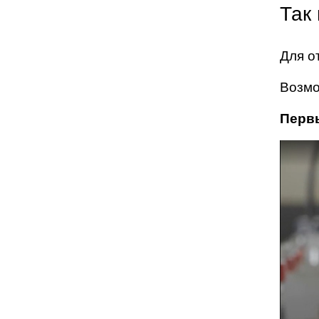
Так
Для о
Возмо
Перв