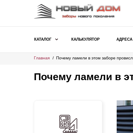
КАТАЛОГ
КАЛЬКУЛЯТОР
АДРЕСА
Главная
Почему ламели в этом заборе провисл
ВЫБОР ПО МОДЕЛИ
Заборы Ранчо
Почему ламели в э
Заборы Хай-тек
Заборы Классика
Заборы Жалюзи
ВЫБОР ПО НАЗНАЧЕНИЮ
Заборы и ограждения для детских
садов