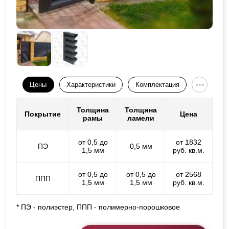
Цены
Характеристики
Комплектация
Толщина
Толщина
Покрытие
Цена
рамы
ламели
от 0,5 до
от 1832
ПЭ
0,5 мм
1,5 мм
руб. кв.м.
от 0,5 до
от 0,5 до
от 2568
ППП
1,5 мм
1,5 мм
руб. кв.м.
* ПЭ - полиэстер, ППП - полимерно-порошковое