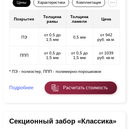
Цены
Характеристики
Комплектация
Толщина
Толщина
Покрытие
Цена
рамы
ламели
от 0,5 до
от 942
ПЭ
0,5 мм
1,5 мм
руб. кв.м.
от 0,5 до
от 0,5 до
от 1039
ППП
1,5 мм
1,5 мм
руб. кв.м.
* ПЭ - полиэстер, ППП - полимерно-порошковое
Подробнее
Расчитать стоимость
Секционный забор «Классика»