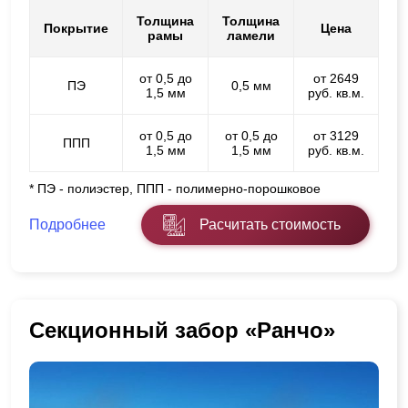
Толщина
Толщина
Покрытие
Цена
рамы
ламели
от 0,5 до
от 2649
ПЭ
0,5 мм
1,5 мм
руб. кв.м.
от 0,5 до
от 0,5 до
от 3129
ППП
1,5 мм
1,5 мм
руб. кв.м.
* ПЭ - полиэстер, ППП - полимерно-порошковое
Подробнее
Расчитать стоимость
Секционный забор «Ранчо»