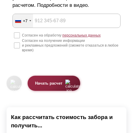
обратиться к нам и мы решим возникшие проблемы.
расчетом. Подробности в видео.
Наши опытные сотрудники смогут проконсультировать,
как по телефону, так и по видеосвязи.
+7
Забор, производимый нами, может отличаться внешним
Согласен на обработку
персональных данных
видом в зависимости от выбранной модели.
Согласен на получение информации
и рекламных предложений (сможете отказаться в любое
время)
Мы предлагаем 4 модели секции
Жалюзи.
Ранчо.
Начать расчет
Классика.
Хай-тек.
Каждая модель красива по-своему. Также все варианты
Как рассчитать стоимость забора и
качественные, надежные и имеют длительный срок
получить...
службы.