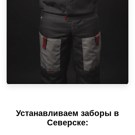
зависеть от выбранного размера пролета. А ширина
ламели повлияет на внешний вид конструкции, на
дизайн.
То есть, клиент имеет возможность приобрести
качественный и красивый забор строго по своим
размерам. Разнообразие моделей и вариаций позволит
создать ограждение своей мечты, которое будет
отвечать всем предъявляемым требованиям качества и
безопасности. Простая установка пролета не доставит
лишних хлопот. За надежным забором его обладатель
будет себя чувствовать, как за каменной стеной.
Рассмотрим секционные конструкции в зависимости от
Устанавливаем заборы в
модели.
Северске:
Жалюзи