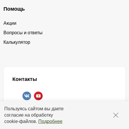
ячеистый
замки
рамы и листов. Листы к раме присоединяются
Помощь
посредством сварки. Шов получается надежный и
от производителя
аккуратный. На листе вырезается с помощью лазера
Акции
рисунок. Узор можно подобрать самостоятельно или
заборные из металла купить
замки
Вопросы и ответы
воспользоваться образцами, предложенными нами.
Калькулятор
стальной
сборной
Секционный забор такого вида позволяет, как никакой
другой, выразить свою индивидуальность и чувство
готовые заборы
производство
стиля.
готовые
производство заборных
Секции данного ограждения имеют более тяжелый вес,
Контакты
нежели модели, выполненные из ламелей. А поставка
сборные
размер
осуществляется у же в собранном виде. Поэтому для
установки такого забора потребуется спецтехника.
заборная оцинкованная купить
+7 (958) 578-17-18
Пользуясь сайтом вы даете
Общие особенности секционных заборов
оцинкованные
заборная
работаем с 00:00 до 24:00
согласие на обработку
отвечаем круглосуточно
cookie-файлов
.
Подробнее
купить из металла
Как мы видим, любой сборный забор можно подобрать