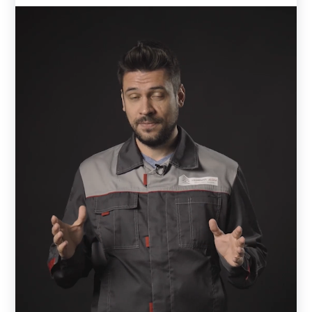
Для производства своих заборов мы используем только
качественный металл. Толщина металла может быть: 0,5
мм, 0,6 мм, 0,7 мм, 1 мм, 1,2 мм, 1,5 мм. Толщину
выбирает заказчик. От толщины стали зависит
надежность и долговечность конструкции. Чем толще
используется металл, тем дороже может обойтись забор.
Чаще всего заказывают 0,7 - 1 мм. Но все зависит от
индивидуальных предпочтений и возможностей
заказчика. Тонкий металл может не подойти для
широкого пролета.
Так как, каждый пролет - это определенное сочетание
комбинаций ламелей. То, в зависимости от модели,
может меняться количество ламелей в пролете. Также
заказчик сам решает, какой длины и ширины у него будет
каждый пролет забора. Кстати, длина ламели будет