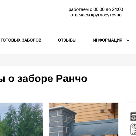
работаем с 00:00 до 24:00
отвечаем круглосуточно
 ГОТОВЫХ ЗАБОРОВ
ОТЗЫВЫ
ИНФОРМАЦИЯ
ВЫБОР ПО МАТЕРИАЛУ
Заборы с кирпичными столбами
ы о заборе Ранчо
Заборы из евроштакетника
горизонтального
Металлические заборы для дачи
Забор жалюзи с кирпичными столбами
Металлические заборы
Металлические ограждения