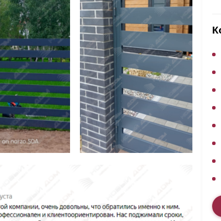
ВЫБОР ПО ХАРАКТЕРИСТИКАМ
Горизонтальные заборы
К
Высокие заборы
Красивые, дизайнерские заборы
ВЫБОР ПО СПОСОБУ МОНТАЖА
Заборы под ключ
Готовые заборы
Комплекты заборов-лего "сделай сам"
Быстровозводимые заборы