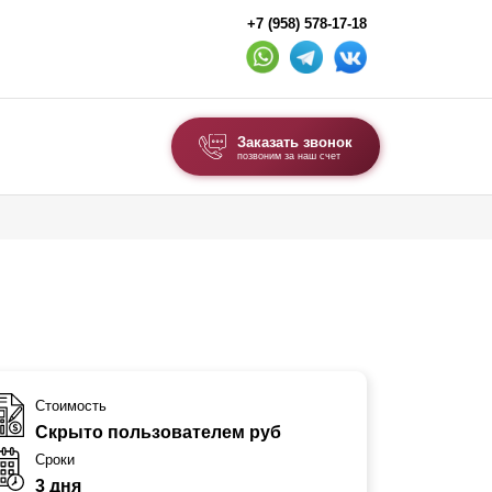
+7 (958) 578-17-18
Заказать звонок
позвоним за наш счет
ВЫБОР ПО ТИПУ
Модульные заборы и ограждения
Комбинированные заборы
Секционные заборы
ВОРОТА И КАЛИТКИ
Стоимость
Скрыто пользователем руб
Ворота откатные
Сроки
Ворота распашные
3 дня
Ворота складные гармошка