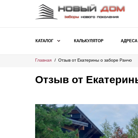
КАТАЛОГ
КАЛЬКУЛЯТОР
АДРЕСА
Главная
Отзыв от Екатерины о заборе Ранчо
ВЫБОР ПО МОДЕЛИ
Заборы Ранчо
Отзыв от Екатерин
Заборы Хай-тек
Заборы Классика
Заборы Жалюзи
ВЫБОР ПО НАЗНАЧЕНИЮ
Заборы и ограждения для детских
садов