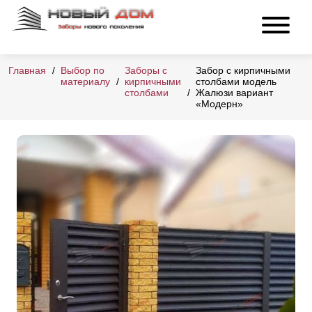
Главная
Выбор по
Заборы с
Забор с кирпичными
материалу
кирпичными
столбами модель
столбами
Жалюзи вариант
«Модерн»